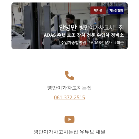
병만이가차고치는집
061-372-2515
병만이가차고치는집 유튜브 채널