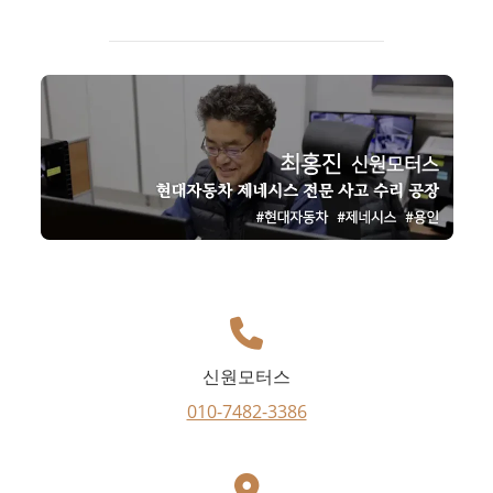
신원모터스
010-7482-3386