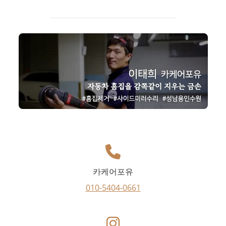
카케어포유
010-5404-0661