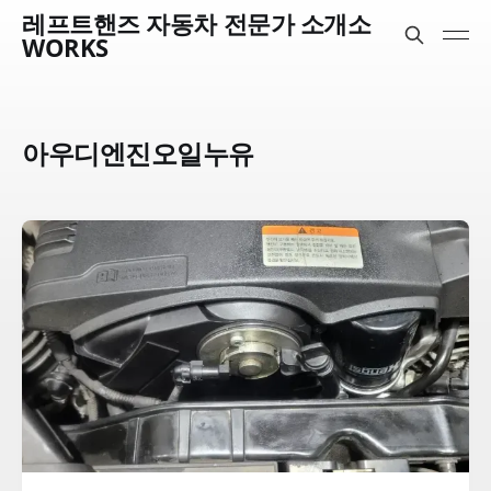
레프트핸즈 자동차 전문가 소개소
WORKS
아우디엔진오일누유