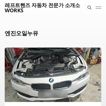
레프트핸즈 자동차 전문가 소개소
WORKS
엔진오일누유